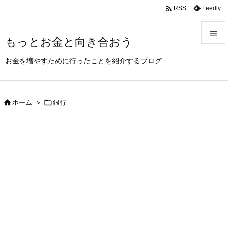
/AdSenseのAMPコード

Feedly
RSS

もっとお金と向き合おう

お金を増やすために行ったことを紹介するブログ
メニュ

サイド

ホーム
>

銀行

前へ

次へ

検索