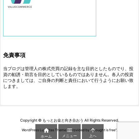
免責事項
当ブログは管理人の株式売買の記録を主な目的としたものでり、投
資の勧誘・助言を目的としているものではありません。各人の投資
につきましては、ご自身の判断と責任において行うようにお願い致
します。
Copyright ©
もっとお金と向き合おう
All Rights Reserved.



WordPress Luxeritas Theme is provided by "
Thought is free
".
メニュー
上へ
ホーム