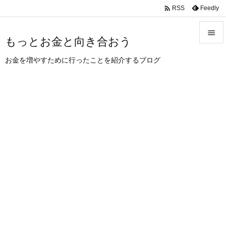
/AdSenseのAMPコード

Feedly
RSS

もっとお金と向き合おう

お金を増やすために行ったことを紹介するブログ
メニュ

サイド

前へ

次へ

検索