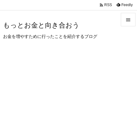
/AdSenseのAMPコード

Feedly
RSS

もっとお金と向き合おう

お金を増やすために行ったことを紹介するブログ
メニュ

サイド

前へ

次へ

検索